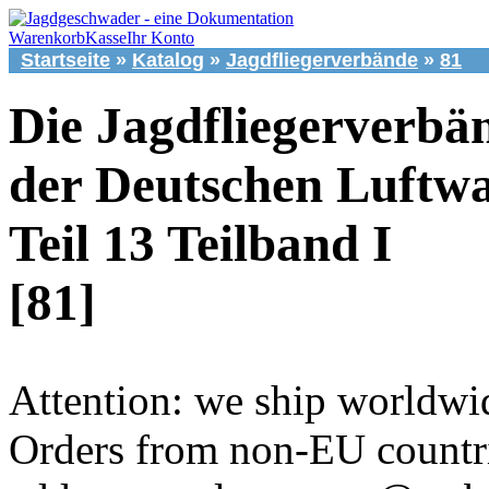
Warenkorb
Kasse
Ihr Konto
Startseite
»
Katalog
»
Jagdfliegerverbände
»
81
Die Jagdfliegerverbä
der Deutschen Luftwa
Teil 13 Teilband I
[81]
Attention: we ship worldwi
Orders from non-EU countri