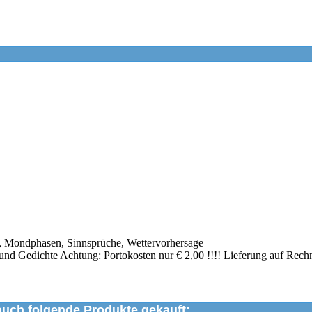
, Mondphasen, Sinnsprüche, Wettervorhersage
 und Gedichte Achtung: Portokosten nur € 2,00 !!!! Lieferung auf Rechn
auch folgende Produkte gekauft: