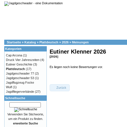
Startseite
»
Katalog
»
Plattdeutsch
»
2026
»
Meinungen
Kategorien
Eutiner Klenner 2026
Cap Arcona
(1)
[2026]
Druck Vier Jahreszeiten
(4)
Eutiner Geschichte
(3)
Es liegen noch keine Bewertungen vor.
Plattdeutsch
(17)
Jagdgeschwader 77
(2)
Jagdgeschwader 53
(1)
Jagdflugzeug Focke
Wulf
(1)
Zurück
Jagdfliegerverbände
(27)
Schnellsuche
Verwenden Sie Stichworte,
um ein Produkt zu finden.
erweiterte Suche