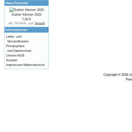
Neue Produkte
Eutiner Klenner 2025
7,00 €
inkl. 7% MwSt. zzgl.
Versand
Informationen
Liefer- und
Versandkosten
Privatsphäre
und Datenschutz
Unsere AGB
Kontakt
Impressum
Widerrufsrecht
Copyright © 2026
J
Pow